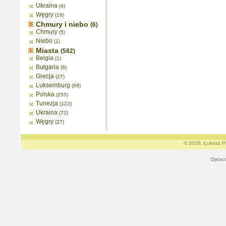
Ukraina
(4)
Węgry
(16)
Chmury i niebo
(6)
Chmury
(5)
Niebo
(1)
Miasta
(582)
Belgia
(1)
Bułgaria
(9)
Grecja
(27)
Luksemburg
(69)
Polska
(255)
Tunezja
(122)
Ukraina
(72)
Węgry
(27)
© 2026, Łukasz Pr
Oprac