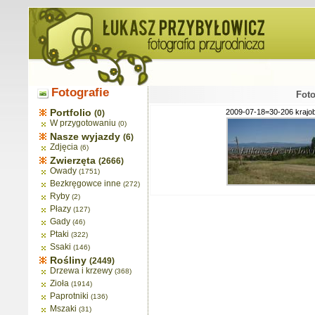
Fotografie
Foto
Portfolio
2009-07-18=30-206 krajo
(0)
W przygotowaniu
(0)
Nasze wyjazdy
(6)
Zdjęcia
(6)
Zwierzęta
(2666)
Owady
(1751)
Bezkręgowce inne
(272)
Ryby
(2)
Płazy
(127)
Gady
(46)
Ptaki
(322)
Ssaki
(146)
Rośliny
(2449)
Drzewa i krzewy
(368)
Zioła
(1914)
Paprotniki
(136)
Mszaki
(31)