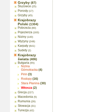
Grzyby
(87)
Śluzowce
(25)
Porosty
(17)
Grzyby
(45)
Krajobrazy
Polski
(1304)
Pobrzeża
(90)
Pojezierza
(183)
Niziny
(140)
Wyżyny
(248)
Karpaty
(641)
Sudety
(2)
Krajobrazy
świata
(406)
Bułgaria
(55)
Nizina
Górnotracka
(4)
Pirin
(3)
Rodopy
(16)
Stara Płanina
(30)
Witosza
(2)
Grecja
(227)
Macedonia
(5)
Rumunia
(26)
Słowacja
(31)
Tunezja
(42)