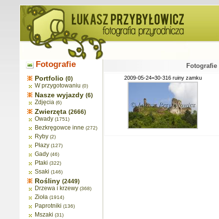
Fotografie
Fotografie
Portfolio
2009-05-24=30-316 ruiny zamku
(0)
W przygotowaniu
(0)
Nasze wyjazdy
(6)
Zdjęcia
(6)
Zwierzęta
(2666)
Owady
(1751)
Bezkręgowce inne
(272)
Ryby
(2)
Płazy
(127)
Gady
(46)
Ptaki
(322)
Ssaki
(146)
Rośliny
(2449)
Drzewa i krzewy
(368)
Zioła
(1914)
Paprotniki
(136)
Mszaki
(31)