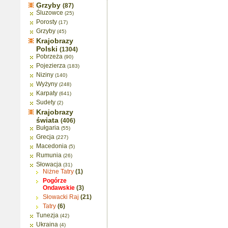
Grzyby
(87)
Śluzowce
(25)
Porosty
(17)
Grzyby
(45)
Krajobrazy
Polski
(1304)
Pobrzeża
(90)
Pojezierza
(183)
Niziny
(140)
Wyżyny
(248)
Karpaty
(641)
Sudety
(2)
Krajobrazy
świata
(406)
Bułgaria
(55)
Grecja
(227)
Macedonia
(5)
Rumunia
(26)
Słowacja
(31)
Niżne Tatry
(1)
Pogórze
Ondawskie
(3)
Słowacki Raj
(21)
Tatry
(6)
Tunezja
(42)
Ukraina
(4)