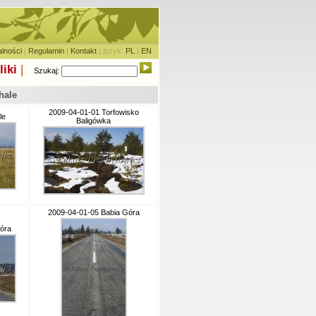
alności
|
Regulamin
|
Kontakt
| język:
PL
|
EN
liki
|
Szukaj:
hale
2009-04-01-01 Torfowisko
le
Baligówka
2009-04-01-05 Babia Góra
óra