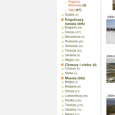
Pogórze
Wiśnickie
(4)
Tatry
(87)
Sudety
(2)
2009-
Krajobrazy
świata
(406)
Bułgaria
(55)
Grecja
(227)
Macedonia
(5)
Rumunia
(26)
Słowacja
(31)
Tunezja
(42)
Ukraina
(4)
2009-0
Węgry
(16)
Chmury i niebo
(6)
Chmury
(5)
Niebo
(1)
Miasta
(582)
Belgia
(1)
Bułgaria
(9)
Grecja
(27)
Luksemburg
2009-
(69)
Polska
(255)
Tunezja
(122)
Ukraina
(72)
Węgry
(27)