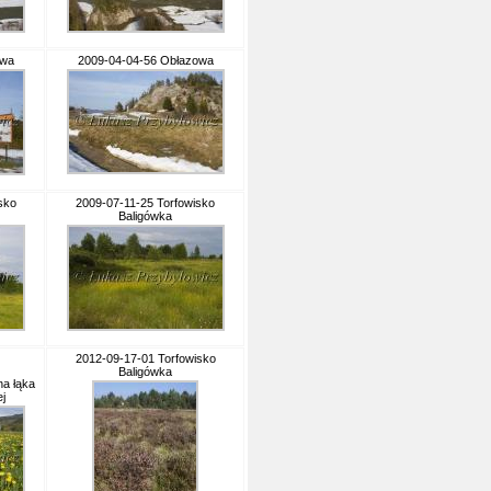
owa
2009-04-04-56 Obłazowa
sko
2009-07-11-25 Torfowisko
Baligówka
2012-09-17-01 Torfowisko
Baligówka
a łąka
j