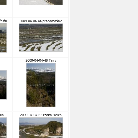
kała
2009-04-04-44 przedwiośnie
2009-04-04-48 Tatry
y
ica
2009-04-04-52 rzeka Białka