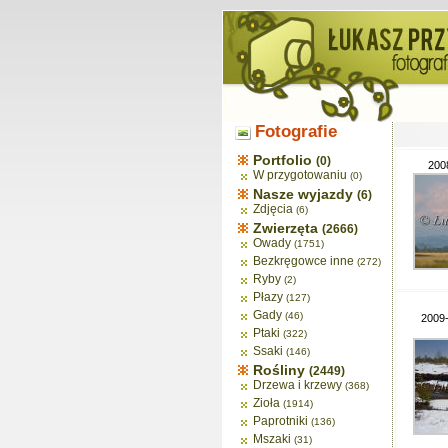
Fotografie
Portfolio
(0)
200
W przygotowaniu
(0)
Nasze wyjazdy
(6)
Zdjęcia
(6)
Zwierzęta
(2666)
Owady
(1751)
Bezkręgowce inne
(272)
Ryby
(2)
Płazy
(127)
Gady
(46)
2009-
Ptaki
(322)
Ssaki
(146)
Rośliny
(2449)
Drzewa i krzewy
(368)
Zioła
(1914)
Paprotniki
(136)
Mszaki
(31)