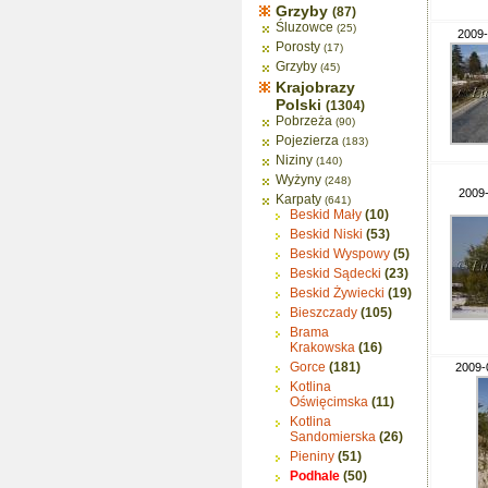
Grzyby
(87)
Śluzowce
(25)
2009-
Porosty
(17)
Grzyby
(45)
Krajobrazy
Polski
(1304)
Pobrzeża
(90)
Pojezierza
(183)
Niziny
(140)
Wyżyny
(248)
2009-
Karpaty
(641)
Beskid Mały
(10)
Beskid Niski
(53)
Beskid Wyspowy
(5)
Beskid Sądecki
(23)
Beskid Żywiecki
(19)
Bieszczady
(105)
Brama
Krakowska
(16)
Gorce
(181)
2009-
Kotlina
Oświęcimska
(11)
Kotlina
Sandomierska
(26)
Pieniny
(51)
Podhale
(50)