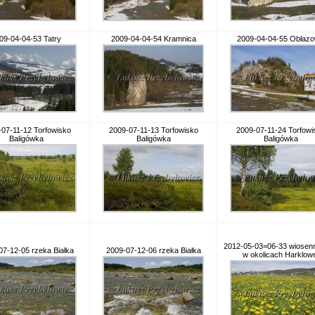
09-04-04-53 Tatry
2009-04-04-54 Kramnica
2009-04-04-55 Obłaz
07-11-12 Torfowisko
2009-07-11-13 Torfowisko
2009-07-11-24 Torfowi
Baligówka
Baligówka
Baligówka
2012-05-03=06-33 wiosenn
07-12-05 rzeka Białka
2009-07-12-06 rzeka Białka
w okolicach Harklowe