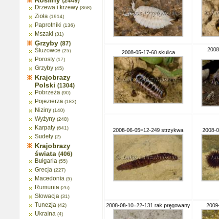
Rośliny
(2449)
Drzewa i krzewy
(368)
Zioła
(1914)
Paprotniki
(136)
Mszaki
(31)
Grzyby
(87)
2008
Śluzowce
(25)
2008-05-17-60 skulica
Porosty
(17)
Grzyby
(45)
Krajobrazy
Polski
(1304)
Pobrzeża
(90)
Pojezierza
(183)
Niziny
(140)
Wyżyny
(248)
Karpaty
(641)
2008-06-05=12-249 strzykwa
2008-0
Sudety
(2)
Krajobrazy
świata
(406)
Bułgaria
(55)
Grecja
(227)
Macedonia
(5)
Rumunia
(26)
Słowacja
(31)
Tunezja
(42)
2008-08-10=22-131 rak pręgowany
2009
Ukraina
(4)