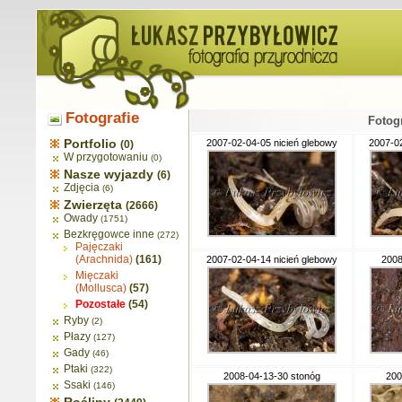
Fotografie
Fotog
Portfolio
2007-02-04-05 nicień glebowy
2007-02
(0)
W przygotowaniu
(0)
Nasze wyjazdy
(6)
Zdjęcia
(6)
Zwierzęta
(2666)
Owady
(1751)
Bezkręgowce inne
(272)
Pajęczaki
(Arachnida)
(161)
2007-02-04-14 nicień glebowy
2008
Mięczaki
(Mollusca)
(57)
Pozostałe
(54)
Ryby
(2)
Płazy
(127)
Gady
(46)
Ptaki
(322)
2008-04-13-30 stonóg
200
Ssaki
(146)