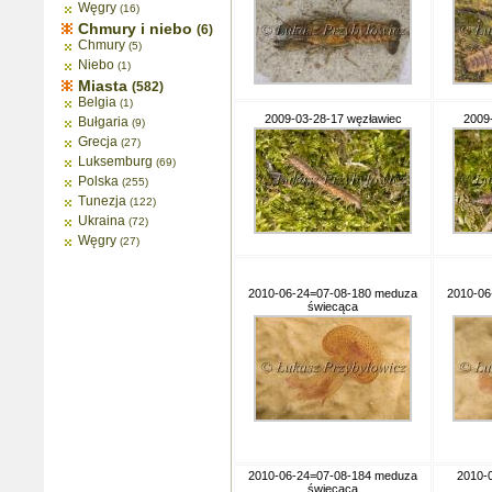
Węgry
(16)
Chmury i niebo
(6)
Chmury
(5)
Niebo
(1)
Miasta
(582)
Belgia
(1)
2009-03-28-17 węzławiec
2009
Bułgaria
(9)
Grecja
(27)
Luksemburg
(69)
Polska
(255)
Tunezja
(122)
Ukraina
(72)
Węgry
(27)
2010-06-24=07-08-180 meduza
2010-06
świecąca
2010-06-24=07-08-184 meduza
2010-
świecąca