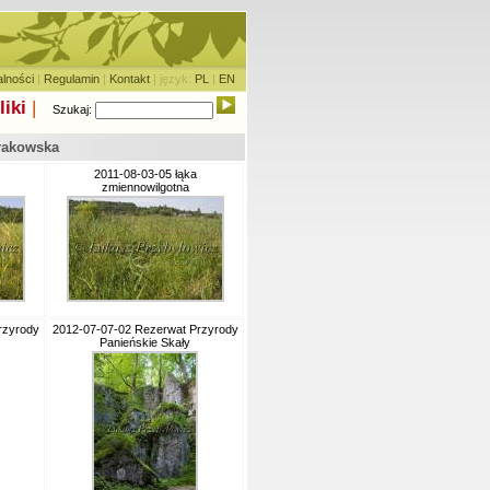
alności
|
Regulamin
|
Kontakt
| język:
PL
|
EN
liki
|
Szukaj:
Krakowska
2011-08-03-05 łąka
zmiennowilgotna
rzyrody
2012-07-07-02 Rezerwat Przyrody
Panieńskie Skały