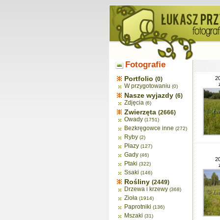
Fotografie
Portfolio
2
(0)
W przygotowaniu
(0)
Nasze wyjazdy
(6)
Zdjęcia
(6)
Zwierzęta
(2666)
Owady
(1751)
Bezkręgowce inne
(272)
Ryby
(2)
Płazy
(127)
Gady
(46)
2
Ptaki
(322)
Ssaki
(146)
Rośliny
(2449)
Drzewa i krzewy
(368)
Zioła
(1914)
Paprotniki
(136)
Mszaki
(31)