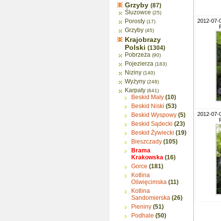
Grzyby
(87)
Śluzowce
(25)
Porosty
2012-07-
(17)
Grzyby
(45)
Krajobrazy
Polski
(1304)
Pobrzeża
(90)
Pojezierza
(183)
Niziny
(140)
Wyżyny
(248)
Karpaty
(641)
Beskid Mały
(10)
Beskid Niski
(53)
2012-07-
Beskid Wyspowy
(5)
Beskid Sądecki
(23)
Beskid Żywiecki
(19)
Bieszczady
(105)
Brama
Krakowska
(16)
Gorce
(181)
Kotlina
Oświęcimska
(11)
Kotlina
Sandomierska
(26)
Pieniny
(51)
Podhale
(50)