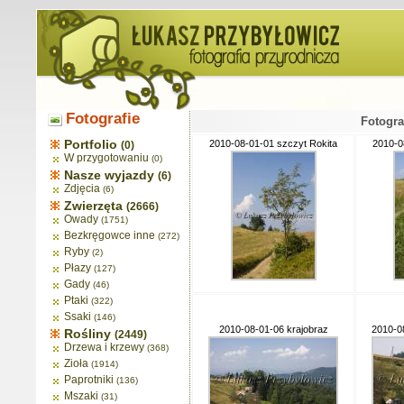
Fotografie
Fotogra
Portfolio
2010-08-01-01 szczyt Rokita
2010-0
(0)
W przygotowaniu
(0)
Nasze wyjazdy
(6)
Zdjęcia
(6)
Zwierzęta
(2666)
Owady
(1751)
Bezkręgowce inne
(272)
Ryby
(2)
Płazy
(127)
Gady
(46)
Ptaki
(322)
Ssaki
(146)
2010-08-01-06 krajobraz
2010-0
Rośliny
(2449)
Drzewa i krzewy
(368)
Zioła
(1914)
Paprotniki
(136)
Mszaki
(31)