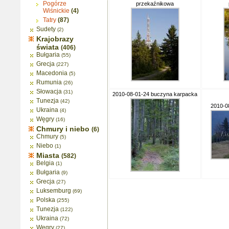
Pogórze
przekaźnikowa
Wiśnickie
(4)
Tatry
(87)
Sudety
(2)
Krajobrazy
świata
(406)
Bułgaria
(55)
Grecja
(227)
Macedonia
(5)
Rumunia
(26)
Słowacja
(31)
2010-08-01-24 buczyna karpacka
Tunezja
(42)
2010-0
Ukraina
(4)
Węgry
(16)
Chmury i niebo
(6)
Chmury
(5)
Niebo
(1)
Miasta
(582)
Belgia
(1)
Bułgaria
(9)
Grecja
(27)
Luksemburg
(69)
Polska
(255)
Tunezja
(122)
Ukraina
(72)
Węgry
(27)