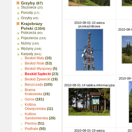
Grzyby
(87)
Śluzowce
(25)
Porosty
(17)
Grzyby
(45)
2010-08-01-10 wieża
Krajobrazy
przekaźnikowa
Polski
(1304)
2010-08-0
Pobrzeża
(90)
Pojezierza
(183)
Niziny
(140)
Wyżyny
(248)
Karpaty
(641)
Beskid Mały
(10)
Beskid Niski
(53)
Beskid Wyspowy
(5)
Beskid Sądecki
(23)
2010-08-
Beskid Żywiecki
(19)
Bieszczady
(105)
2010-08-01-14 tablica informacyjna
Brama
Krakowska
(16)
Gorce
(181)
Kotlina
Oświęcimska
(11)
Kotlina
Sandomierska
(26)
Pieniny
(51)
Podhale
(50)
2010-08-01-19 wieża
20