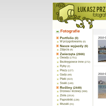
Fotografie
Portfolio
2010-0
(0)
W przygotowaniu
(0)
Nasze wyjazdy
(6)
Zdjęcia
(6)
Zwierzęta
(2666)
Owady
(1751)
Bezkręgowce inne
(272)
Ryby
(2)
Płazy
(127)
2010-0
Gady
(46)
Ptaki
(322)
Ssaki
(146)
Rośliny
(2449)
Drzewa i krzewy
(368)
Zioła
(1914)
Paprotniki
(136)
Mszaki
(31)