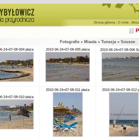
Strona główna
|
O mnie
|
Aktu
P
Fotografie » Miasta » Tunezja » Sousse
6-24=07-08-004 plaża
2010-06-24=07-08-005 plaża
2010-06-24=07-08-006 S
2010-06-24=07-08-011 plaża
2010-06-24=07-08-012 p
6-24=07-08-010 plaża