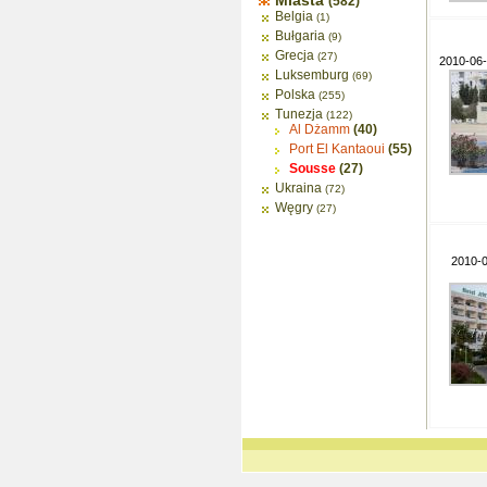
Miasta
(582)
Belgia
(1)
Bułgaria
(9)
Grecja
(27)
2010-06
Luksemburg
(69)
Polska
(255)
Tunezja
(122)
Al Dżamm
(40)
Port El Kantaoui
(55)
Sousse
(27)
Ukraina
(72)
Węgry
(27)
2010-0