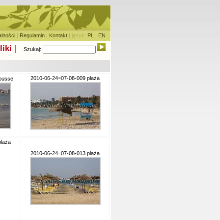
alności
|
Regulamin
|
Kontakt
| język:
PL
|
EN
liki
|
Szukaj:
2010-06-24=07-08-009 plaża
ousse
laża
2010-06-24=07-08-013 plaża