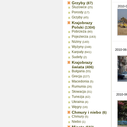
Grzyby
(87)
2010-0
Śluzowce
(25)
Porosty
(17)
Grzyby
(45)
Krajobrazy
Polski
(1304)
Pobrzeża
(90)
Pojezierza
(183)
Niziny
(140)
Wyżyny
(248)
2010-06
Karpaty
(641)
Sudety
(2)
Krajobrazy
świata
(406)
Bułgaria
(55)
Grecja
(227)
Macedonia
(5)
Rumunia
(26)
Słowacja
(31)
2010-0
Tunezja
(42)
Ukraina
(4)
Węgry
(16)
Chmury i niebo
(6)
Chmury
(5)
Niebo
(1)