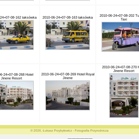
2010-06-24=07-08-202 T
-24=07-08-162 taksówka
2010-06-24=07-08-163 taksówka
Taxi
2010-06-24=07-08-270 H
Jinene Resort
2010-06-24=07-08-269 Hotel Royal
6-24=07-08-268 Hotel
Jinene
Jinene Resort
© 2026, Łukasz Przybyłowicz - Fotografia Przyrodnicza