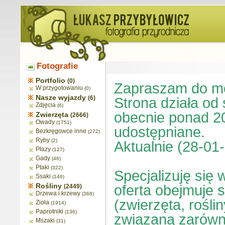
Fotografie
Portfolio
(0)
Zapraszam do moj
W przygotowaniu
(0)
Nasze wyjazdy
(6)
Strona działa od
Zdjęcia
(6)
obecnie ponad 20
Zwierzęta
(2666)
Owady
(1751)
udostępniane.
Bezkręgowce inne
(272)
Ryby
(2)
Aktualnie (28-01
Płazy
(127)
Gady
(46)
Ptaki
(322)
Specjalizuję się 
Ssaki
(146)
Rośliny
oferta obejmuje 
(2449)
Drzewa i krzewy
(368)
(zwierzęta, rośli
Zioła
(1914)
Paprotniki
(136)
związaną zarówno
Mszaki
(31)