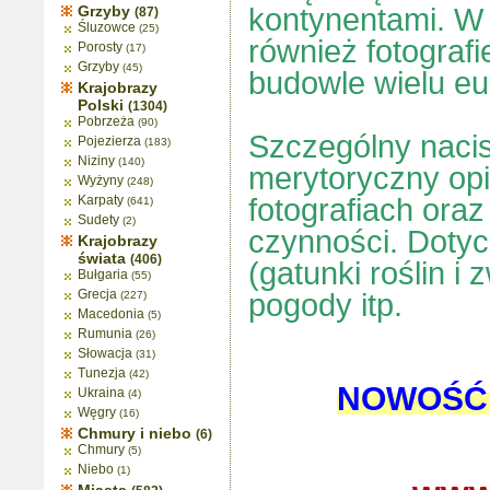
Grzyby
kontynentami. W
(87)
Śluzowce
(25)
również fotograf
Porosty
(17)
Grzyby
(45)
budowle wielu eur
Krajobrazy
Polski
(1304)
Pobrzeża
(90)
S
zczególny nacis
Pojezierza
(183)
Niziny
(140)
merytoryczny op
Wyżyny
(248)
Karpaty
fotografiach oraz
(641)
Sudety
(2)
czynności. Dotyc
Krajobrazy
świata
(406)
(gatunki roślin i
Bułgaria
(55)
Grecja
pogody itp.
(227)
Macedonia
(5)
Rumunia
(26)
Słowacja
(31)
Tunezja
(42)
NOWOŚĆ 
Ukraina
(4)
Węgry
(16)
Chmury i niebo
(6)
Chmury
(5)
Niebo
(1)