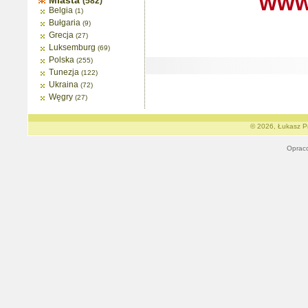
www.
Miasta
(582)
Belgia
(1)
Bułgaria
(9)
Grecja
(27)
Luksemburg
(69)
Polska
(255)
Tunezja
(122)
Ukraina
(72)
Węgry
(27)
© 2026, Łukasz Pr
Oprac