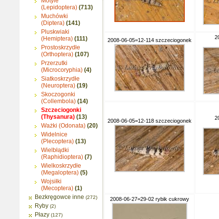
Motyle
(Lepidoptera)
(713)
Muchówki
(Diptera)
(141)
Pluskwiaki
2
(Hemiptera)
(111)
2008-06-05=12-114 szczeciogonek
Prostoskrzydłe
(Orthoptera)
(107)
Przerzutki
(Microcoryphia)
(4)
Siatkoskrzydłe
(Neuroptera)
(19)
Skoczogonki
(Collembola)
(14)
Szczeciogonki
(Thysanura)
(13)
2
2008-06-05=12-118 szczeciogonek
Ważki (Odonata)
(20)
Widelnice
(Plecoptera)
(13)
Wielbłądki
(Raphidioptera)
(7)
Wielkoskrzydłe
(Megaloptera)
(5)
Wojsiłki
(Mecoptera)
(1)
Bezkręgowce inne
(272)
2008-06-27=29-02 rybik cukrowy
Ryby
(2)
Płazy
(127)