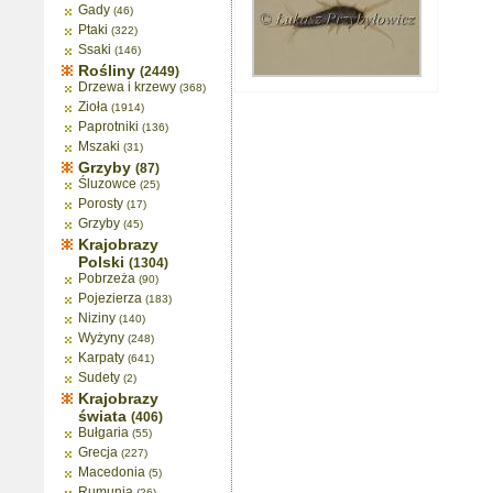
Gady
(46)
Ptaki
(322)
Ssaki
(146)
Rośliny
(2449)
Drzewa i krzewy
(368)
Zioła
(1914)
Paprotniki
(136)
Mszaki
(31)
Grzyby
(87)
Śluzowce
(25)
Porosty
(17)
Grzyby
(45)
Krajobrazy
Polski
(1304)
Pobrzeża
(90)
Pojezierza
(183)
Niziny
(140)
Wyżyny
(248)
Karpaty
(641)
Sudety
(2)
Krajobrazy
świata
(406)
Bułgaria
(55)
Grecja
(227)
Macedonia
(5)
Rumunia
(26)