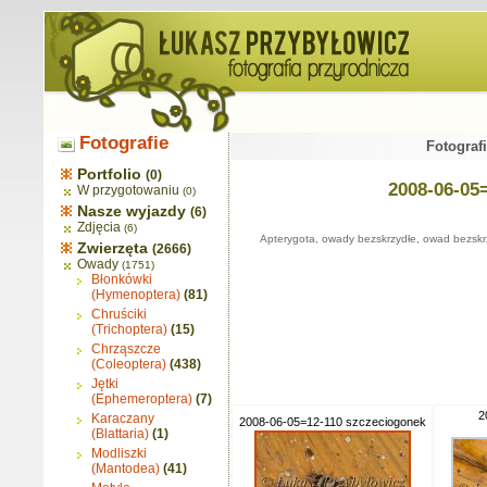
Fotografie
Fotograf
Portfolio
(0)
2008-06-05
W przygotowaniu
(0)
Nasze wyjazdy
(6)
Zdjęcia
(6)
Apterygota, owady bezskrzydłe, owad bezskr
Zwierzęta
(2666)
Owady
(1751)
Błonkówki
(Hymenoptera)
(81)
Chruściki
(Trichoptera)
(15)
Chrząszcze
(Coleoptera)
(438)
Jętki
(Ephemeroptera)
(7)
2
Karaczany
2008-06-05=12-110 szczeciogonek
(Blattaria)
(1)
Modliszki
(Mantodea)
(41)