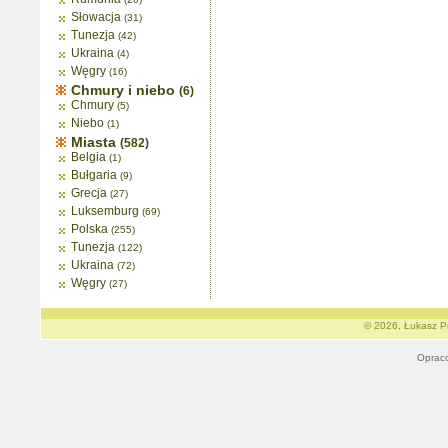
Słowacja
(31)
Tunezja
(42)
Ukraina
(4)
Węgry
(16)
Chmury i niebo
(6)
Chmury
(5)
Niebo
(1)
Miasta
(582)
Belgia
(1)
Bułgaria
(9)
Grecja
(27)
Luksemburg
(69)
Polska
(255)
Tunezja
(122)
Ukraina
(72)
Węgry
(27)
© 2026, Łukasz Pr
Oprac