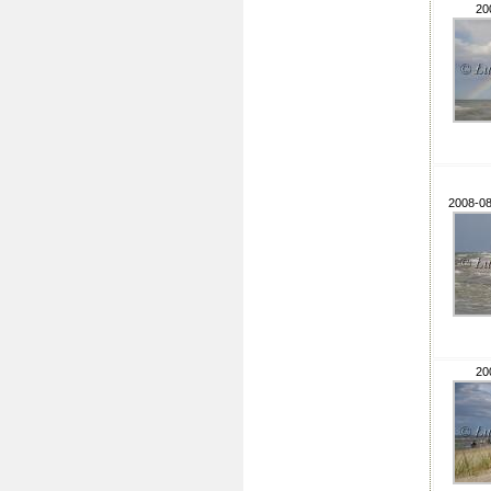
20
2008-08
20