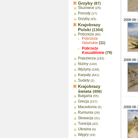
Grzyby
(87)
Śluzowce
(25)
Porosty
(17)
Grzyby
(45)
2008-08-
Krajobrazy
Polski
(1304)
Pobrzeża
(90)
Pobrzeże
Gdańskie
(11)
Pobrzeże
Koszalińskie
(79)
Pojezierza
(183)
2008-08-
Niziny
(140)
Wyżyny
(248)
Karpaty
(641)
Sudety
(2)
Krajobrazy
świata
(406)
Bułgaria
(55)
Grecja
(227)
Macedonia
2008-08-
(5)
Rumunia
(26)
Słowacja
(31)
Tunezja
(42)
Ukraina
(4)
Węgry
(16)