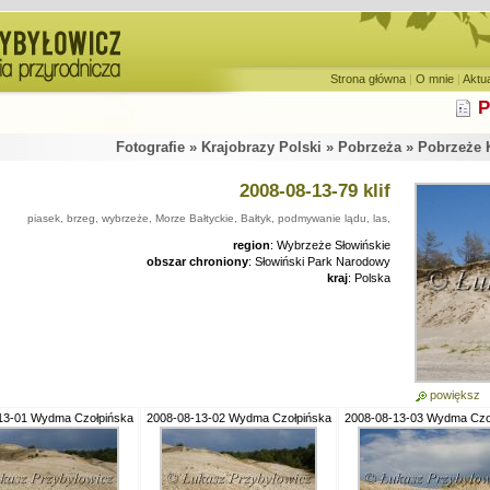
Strona główna
|
O mnie
|
Aktu
P
Fotografie » Krajobrazy Polski » Pobrzeża » Pobrzeże 
2008-08-13-79 klif
piasek, brzeg, wybrzeże, Morze Bałtyckie, Bałtyk, podmywanie lądu, las,
region
: Wybrzeże Słowińskie
obszar chroniony
: Słowiński Park Narodowy
kraj
: Polska
powiększ
13-01 Wydma Czołpińska
2008-08-13-02 Wydma Czołpińska
2008-08-13-03 Wydma Czo