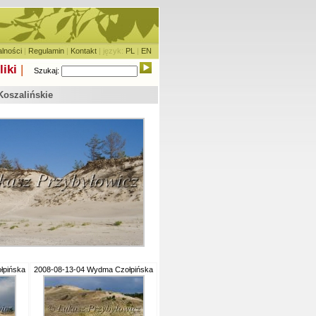
alności
|
Regulamin
|
Kontakt
| język:
PL
|
EN
liki
|
Szukaj:
Koszalińskie
łpińska
2008-08-13-04 Wydma Czołpińska