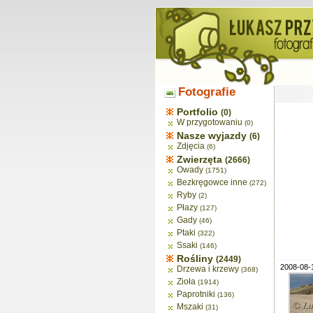
Fotografie
Portfolio
(0)
W przygotowaniu
(0)
Nasze wyjazdy
(6)
Zdjęcia
(6)
Zwierzęta
(2666)
Owady
(1751)
Bezkręgowce inne
(272)
Ryby
(2)
Płazy
(127)
Gady
(46)
Ptaki
(322)
Ssaki
(146)
Rośliny
(2449)
2008-08-
Drzewa i krzewy
(368)
Zioła
(1914)
Paprotniki
(136)
Mszaki
(31)