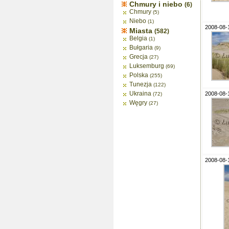
Chmury i niebo
(6)
Chmury
(5)
Niebo
(1)
2008-08-
Miasta
(582)
Belgia
(1)
Bułgaria
(9)
Grecja
(27)
Luksemburg
(69)
Polska
(255)
Tunezja
(122)
Ukraina
2008-08-
(72)
Węgry
(27)
2008-08-