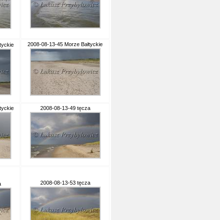
2008-08-13-45 Morze Bałtyckie
tyckie
tyckie
2008-08-13-49 tęcza
2008-08-13-53 tęcza
a