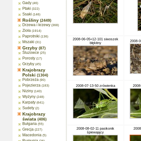
Gady
(46)
Ptaki
(322)
Ssaki
(146)
Rośliny
(2449)
Drzewa i krzewy
(368)
Zioła
(1914)
Paprotniki
(136)
2008-06-05=12-101 siwoszek
2008-0
Mszaki
(31)
błękitny
Grzyby
(87)
Śluzowce
(25)
Porosty
(17)
Grzyby
(45)
Krajobrazy
Polski
(1304)
Pobrzeża
(90)
Pojezierza
(183)
2008-07-13-50 zrówienka
2008
Niziny
(140)
Wyżyny
(248)
Karpaty
(641)
Sudety
(2)
Krajobrazy
świata
(406)
Bułgaria
(55)
2008-08-02-11 pasikonik
2008
Grecja
(227)
śpiewający
Macedonia
(5)
Rumunia
(26)