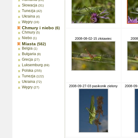
Słowacja
(31)
Tunezja
(42)
Ukraina
(4)
Węgry
(16)
Chmury i niebo
(6)
Chmury
(5)
Niebo
(1)
2008-08-02-15 złotawiec
2008
Miasta
(582)
Belgia
(1)
Bułgaria
(9)
Grecja
(27)
Luksemburg
(69)
Polska
(255)
Tunezja
(122)
Ukraina
(72)
2008-09-27-03 pasikonik zielony
2008-09-
Węgry
(27)