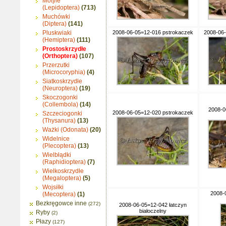
Motyle
(Lepidoptera)
(713)
Muchówki
(Diptera)
(141)
Pluskwiaki
2008-06-05=12-016 pstrokaczek
2008-06
(Hemiptera)
(111)
Prostoskrzydłe
(Orthoptera)
(107)
Przerzutki
(Microcoryphia)
(4)
Siatkoskrzydłe
(Neuroptera)
(19)
Skoczogonki
(Collembola)
(14)
2008-0
2008-06-05=12-020 pstrokaczek
Szczeciogonki
(Thysanura)
(13)
Ważki (Odonata)
(20)
Widelnice
(Plecoptera)
(13)
Wielbłądki
(Raphidioptera)
(7)
Wielkoskrzydłe
(Megaloptera)
(5)
Wojsiłki
2008-
(Mecoptera)
(1)
Bezkręgowce inne
(272)
2008-06-05=12-042 łatczyn
białoczelny
Ryby
(2)
Płazy
(127)