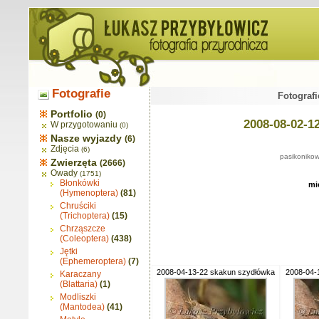
Fotografie
Fotografi
Portfolio
(0)
2008-08-02-1
W przygotowaniu
(0)
Nasze wyjazdy
(6)
Zdjęcia
(6)
pasikonikow
Zwierzęta
(2666)
Owady
(1751)
Błonkówki
mi
(Hymenoptera)
(81)
Chruściki
(Trichoptera)
(15)
Chrząszcze
(Coleoptera)
(438)
Jętki
(Ephemeroptera)
(7)
2008-04-13-22 skakun szydłówka
2008-04-
Karaczany
(Blattaria)
(1)
Modliszki
(Mantodea)
(41)