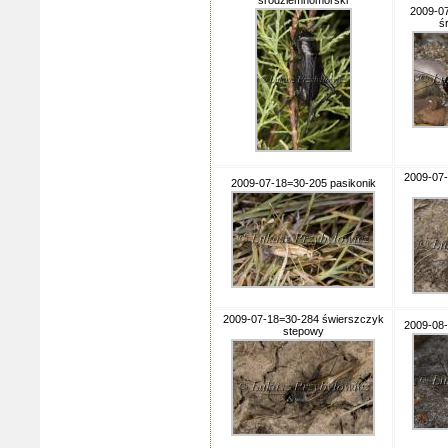
śródziemnomorski
2009-0
ś
2009-07-
2009-07-18=30-205 pasikonik
2009-07-18=30-284 świerszczyk
2009-08-
stepowy