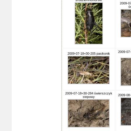
śródziemnomorski
2009-0
ś
2009-07-
2009-07-18=30-205 pasikonik
2009-07-18=30-284 świerszczyk
2009-08-
stepowy