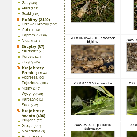
Gady
(46)
Ptaki
(322)
Ssaki
(146)
Rośliny
(2449)
Drzewa i krzewy
(368)
Zioła
(1914)
Paprotniki
(136)
2008-06-05=12-101 siwoszek
2008-0
Mszaki
(31)
błękitny
Grzyby
(87)
Śluzowce
(25)
Porosty
(17)
Grzyby
(45)
Krajobrazy
Polski
(1304)
Pobrzeża
(90)
Pojezierza
(183)
2008-07-13-50 zrówienka
2008
Niziny
(140)
Wyżyny
(248)
Karpaty
(641)
Sudety
(2)
Krajobrazy
świata
(406)
Bułgaria
(55)
2008-08-02-11 pasikonik
2008
Grecja
(227)
śpiewający
Macedonia
(5)
Rumunia
(26)