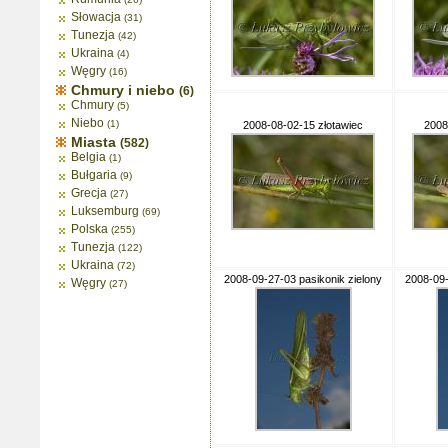
Słowacja
(31)
Tunezja
(42)
Ukraina
(4)
Węgry
(16)
Chmury i niebo
(6)
Chmury
(5)
Niebo
(1)
2008-08-02-15 złotawiec
2008
Miasta
(582)
Belgia
(1)
Bułgaria
(9)
Grecja
(27)
Luksemburg
(69)
Polska
(255)
Tunezja
(122)
Ukraina
(72)
2008-09-27-03 pasikonik zielony
2008-09-
Węgry
(27)