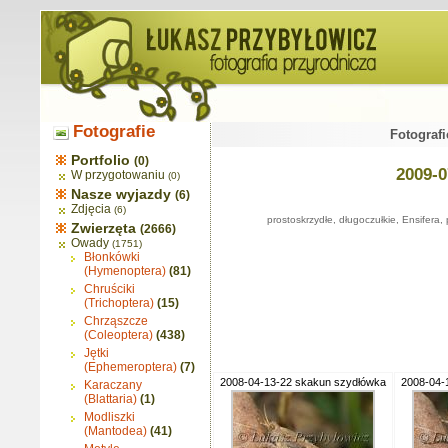
Fotografie
Fotografi
Portfolio
(0)
2009-0
W przygotowaniu
(0)
Nasze wyjazdy
(6)
Zdjęcia
(6)
prostoskrzydłe, długoczułkie, Ensifera,
Zwierzęta
(2666)
Owady
(1751)
Błonkówki
(Hymenoptera)
(81)
Chruściki
(Trichoptera)
(15)
Chrząszcze
(Coleoptera)
(438)
Jętki
(Ephemeroptera)
(7)
2008-04-13-22 skakun szydłówka
2008-04-
Karaczany
(Blattaria)
(1)
Modliszki
(Mantodea)
(41)