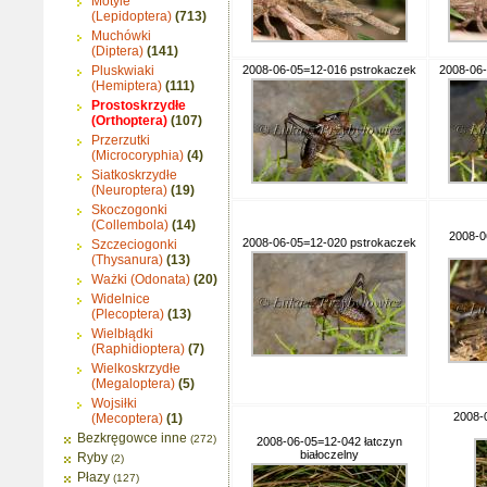
Motyle
(Lepidoptera)
(713)
Muchówki
(Diptera)
(141)
Pluskwiaki
2008-06-05=12-016 pstrokaczek
2008-06
(Hemiptera)
(111)
Prostoskrzydłe
(Orthoptera)
(107)
Przerzutki
(Microcoryphia)
(4)
Siatkoskrzydłe
(Neuroptera)
(19)
Skoczogonki
(Collembola)
(14)
2008-0
2008-06-05=12-020 pstrokaczek
Szczeciogonki
(Thysanura)
(13)
Ważki (Odonata)
(20)
Widelnice
(Plecoptera)
(13)
Wielbłądki
(Raphidioptera)
(7)
Wielkoskrzydłe
(Megaloptera)
(5)
Wojsiłki
2008-
(Mecoptera)
(1)
Bezkręgowce inne
(272)
2008-06-05=12-042 łatczyn
białoczelny
Ryby
(2)
Płazy
(127)