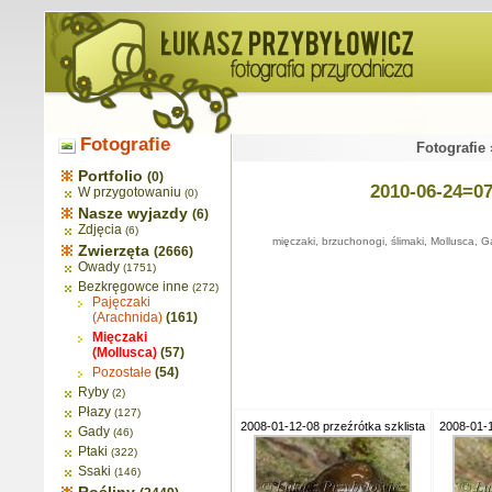
Fotografie
Fotografie
Portfolio
(0)
2010-06-24=07
W przygotowaniu
(0)
Nasze wyjazdy
(6)
Zdjęcia
(6)
mięczaki, brzuchonogi, ślimaki, Mollusca,
Zwierzęta
(2666)
Owady
(1751)
Bezkręgowce inne
(272)
Pajęczaki
(Arachnida)
(161)
Mięczaki
(Mollusca)
(57)
Pozostałe
(54)
Ryby
(2)
Płazy
(127)
2008-01-12-08 przeźrótka szklista
2008-01-1
Gady
(46)
Ptaki
(322)
Ssaki
(146)