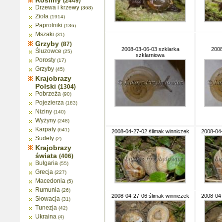
Rośliny
(2449)
Drzewa i krzewy
(368)
Zioła
(1914)
Paprotniki
(136)
Mszaki
(31)
Grzyby
(87)
2008-03-06-03 szklarka
2008
Śluzowce
(25)
szklarniowa
Porosty
(17)
Grzyby
(45)
Krajobrazy
Polski
(1304)
Pobrzeża
(90)
Pojezierza
(183)
Niziny
(140)
Wyżyny
(248)
Karpaty
(641)
2008-04-27-02 ślimak winniczek
2008-04-
Sudety
(2)
Krajobrazy
świata
(406)
Bułgaria
(55)
Grecja
(227)
Macedonia
(5)
Rumunia
(26)
2008-04-27-06 ślimak winniczek
2008-04-
Słowacja
(31)
Tunezja
(42)
Ukraina
(4)