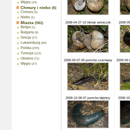
Węgry
(16)
Chmury i niebo
(6)
Chmury
(5)
Niebo
(1)
Miasta
2008-04-27-10 ślimak winniczek
2008-05-
(582)
Belgia
(1)
Bułgaria
(9)
Grecja
(27)
Luksemburg
(69)
Polska
(255)
Tunezja
(122)
Ukraina
(72)
2008-09-07-95 pomrów czarniawy
2008-09-
Węgry
(27)
2008-10-08-07 pomrów błękitny
2008-10