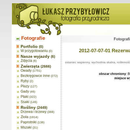
Fotografie
Fotograf
Portfolio
(0)
2012-07-07-01 Rezerw
W przygotowaniu
(0)
Nasze wyjazdy
(6)
Zdjęcia
(6)
ostaniec wapienny, wychodnia skalna, roślinnoś
Zwierzęta
(2666)
Owady
(1751)
obszar chroniony
: 
Bezkręgowce inne
(272)
miejsce w
Ryby
(2)
Płazy
(127)
Gady
(46)
Ptaki
(322)
Ssaki
(146)
Rośliny
(2449)
Drzewa i krzewy
(368)
Zioła
(1914)
Paprotniki
(136)
Mszaki
(31)