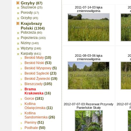
Grzyby
(87)
Śluzowce
2011-07-14-03 łąka
20
(25)
zmiennowilgotna
Porosty
(17)
Grzyby
(45)
Krajobrazy
Polski
(1304)
Pobrzeża
(90)
Pojezierza
(183)
Niziny
(140)
Wyżyny
(248)
Karpaty
(641)
2011-08-03-06 łąka
20
Beskid Mały
(10)
zmiennowilgotna
Beskid Niski
(53)
Beskid Wyspowy
(5)
Beskid Sądecki
(23)
Beskid Żywiecki
(19)
Bieszczady
(105)
Brama
Krakowska
(16)
Gorce
(181)
Kotlina
2012-07-07-03 Rezerwat Przyrody
2012-07-
Oświęcimska
(11)
Panieńskie Skały
P
Kotlina
Sandomierska
(26)
Pieniny
(51)
Podhale
(50)