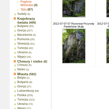
Pogórze
Wiśnickie
(4)
Tatry
(87)
Sudety
(2)
Krajobrazy
świata
(406)
2012-07-07-07 Rezerwat Przyrody
2012-07-
Bułgaria
(55)
Panieńskie Skały
P
Grecja
(227)
Macedonia
(5)
Rumunia
(26)
Słowacja
(31)
Tunezja
(42)
Ukraina
(4)
Węgry
(16)
Chmury i niebo
(6)
Chmury
(5)
Niebo
(1)
Miasta
(582)
Belgia
(1)
Bułgaria
(9)
Grecja
(27)
Luksemburg
(69)
Polska
(255)
Tunezja
(122)
Ukraina
(72)
Węgry
(27)