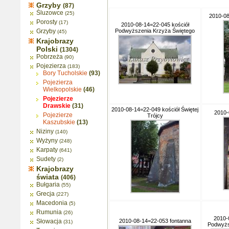
Grzyby
(87)
Śluzowce
(25)
2010-08
Porosty
(17)
2010-08-14=22-045 kościół
Grzyby
Podwyższenia Krzyża Świętego
(45)
Krajobrazy
Polski
(1304)
Pobrzeża
(90)
Pojezierza
(183)
Bory Tucholskie
(93)
Pojezierza
Wielkopolskie
(46)
Pojezierze
Drawskie
(31)
2010-08-14=22-049 kościół Świętej
2010-
Pojezierze
Trójcy
Kaszubskie
(13)
Niziny
(140)
Wyżyny
(248)
Karpaty
(641)
Sudety
(2)
Krajobrazy
świata
(406)
Bułgaria
(55)
Grecja
(227)
Macedonia
(5)
Rumunia
(26)
2010-
Słowacja
2010-08-14=22-053 fontanna
(31)
Podwyżs