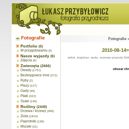
Fotografie
Fotografie 
Portfolio
(0)
2010-08-14=
W przygotowaniu
(0)
Nasze wyjazdy
(6)
widok, krajobraz, woda, rezerwat przyrody Doli
Zdjęcia
(6)
Zwierzęta
(2666)
obszar ch
Owady
(1751)
Bezkręgowce inne
(272)
Ryby
(2)
Płazy
(127)
Gady
(46)
Ptaki
(322)
Ssaki
(146)
Rośliny
(2449)
Drzewa i krzewy
(368)
Zioła
(1914)
Paprotniki
(136)
Mszaki
(31)