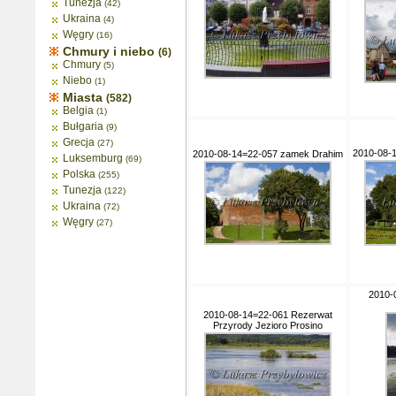
Tunezja
(42)
Ukraina
(4)
Węgry
(16)
Chmury i niebo
(6)
Chmury
(5)
Niebo
(1)
Miasta
(582)
Belgia
(1)
Bułgaria
(9)
Grecja
(27)
2010-08-
2010-08-14=22-057 zamek Drahim
Luksemburg
(69)
Polska
(255)
Tunezja
(122)
Ukraina
(72)
Węgry
(27)
2010-
2010-08-14=22-061 Rezerwat
Przyrody Jezioro Prosino