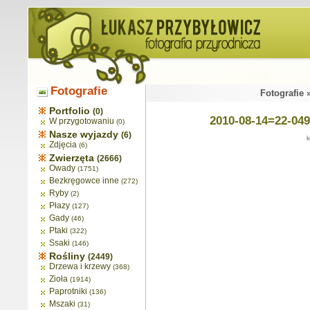
Fotografie
Fotografie 
Portfolio
(0)
2010-08-14=22-049
W przygotowaniu
(0)
Nasze wyjazdy
(6)
k
Zdjęcia
(6)
Zwierzęta
(2666)
Owady
(1751)
Bezkręgowce inne
(272)
Ryby
(2)
Płazy
(127)
Gady
(46)
Ptaki
(322)
Ssaki
(146)
Rośliny
(2449)
Drzewa i krzewy
(368)
Zioła
(1914)
Paprotniki
(136)
Mszaki
(31)