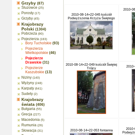
Grzyby
(87)
Śluzowce
(25)
2010-08
Porosty
(17)
2010-08-14=22-045 kościół
Grzyby
Podwyższenia Krzyża Świętego
(45)
Krajobrazy
Polski
(1304)
Pobrzeża
(90)
Pojezierza
(183)
Bory Tucholskie
(93)
Pojezierza
Wielkopolskie
(46)
Pojezierze
Drawskie
(31)
2010-08-14=22-049 kościół Świętej
2010-
Pojezierze
Trójcy
Kaszubskie
(13)
Niziny
(140)
Wyżyny
(248)
Karpaty
(641)
Sudety
(2)
Krajobrazy
świata
(406)
Bułgaria
(55)
Grecja
(227)
Macedonia
(5)
Rumunia
(26)
2010-
Słowacja
2010-08-14=22-053 fontanna
(31)
Podwyżs