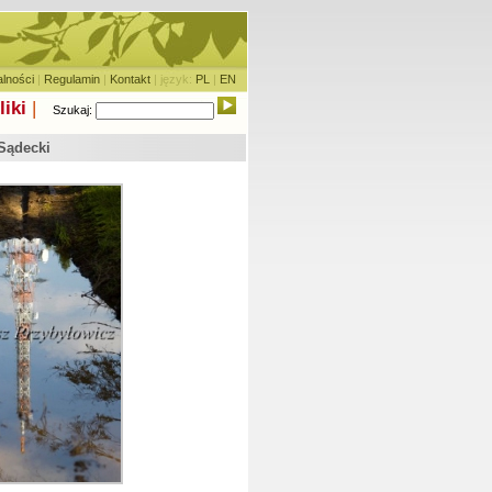
alności
|
Regulamin
|
Kontakt
| język:
PL
|
EN
liki
|
Szukaj:
 Sądecki