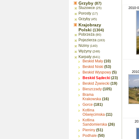
Grzyby
(87)
Śluzowce
2010-0
(25)
Porosty
(17)
Grzyby
(45)
Krajobrazy
Polski
(1304)
Pobrzeża
(90)
Pojezierza
(183)
Niziny
(140)
Wyżyny
(248)
Karpaty
(641)
Beskid Mały
(10)
Beskid Niski
(53)
2010
Beskid Wyspowy
(5)
Beskid Sądecki
(23)
Beskid Żywiecki
(19)
Bieszczady
(105)
Brama
Krakowska
(16)
Gorce
(181)
Kotlina
Oświęcimska
(11)
Kotlina
20
Sandomierska
(26)
Pieniny
(51)
Podhale
(50)