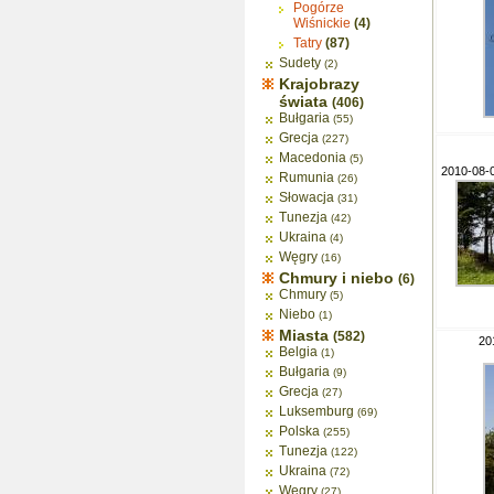
Pogórze
Wiśnickie
(4)
Tatry
(87)
Sudety
(2)
Krajobrazy
świata
(406)
Bułgaria
(55)
Grecja
(227)
Macedonia
(5)
2010-08-0
Rumunia
(26)
Słowacja
(31)
Tunezja
(42)
Ukraina
(4)
Węgry
(16)
Chmury i niebo
(6)
Chmury
(5)
Niebo
(1)
Miasta
(582)
20
Belgia
(1)
Bułgaria
(9)
Grecja
(27)
Luksemburg
(69)
Polska
(255)
Tunezja
(122)
Ukraina
(72)
Węgry
(27)