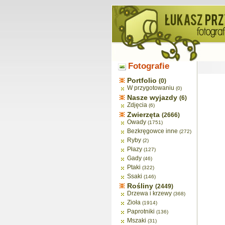
Fotografie
Portfolio
(0)
W przygotowaniu
(0)
Nasze wyjazdy
(6)
Zdjęcia
(6)
Zwierzęta
(2666)
Owady
(1751)
Bezkręgowce inne
(272)
Ryby
(2)
Płazy
(127)
Gady
(46)
Ptaki
(322)
Ssaki
(146)
Rośliny
(2449)
Drzewa i krzewy
(368)
Zioła
(1914)
Paprotniki
(136)
Mszaki
(31)