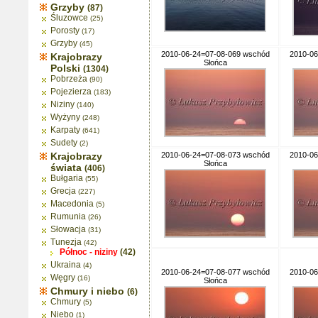
Grzyby
(87)
Śluzowce
(25)
Porosty
(17)
Grzyby
(45)
2010-06-24=07-08-069 wschód
2010-06
Krajobrazy
Słońca
Polski
(1304)
Pobrzeża
(90)
Pojezierza
(183)
Niziny
(140)
Wyżyny
(248)
Karpaty
(641)
Sudety
(2)
Krajobrazy
2010-06-24=07-08-073 wschód
2010-06
Słońca
świata
(406)
Bułgaria
(55)
Grecja
(227)
Macedonia
(5)
Rumunia
(26)
Słowacja
(31)
Tunezja
(42)
Północ - niziny
(42)
Ukraina
(4)
2010-06-24=07-08-077 wschód
2010-06
Węgry
(16)
Słońca
Chmury i niebo
(6)
Chmury
(5)
Niebo
(1)