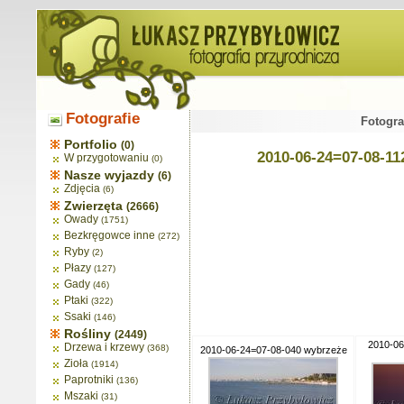
Fotografie
Fotogra
Portfolio
(0)
2010-06-24=07-08-112
W przygotowaniu
(0)
Nasze wyjazdy
(6)
Zdjęcia
(6)
Zwierzęta
(2666)
Owady
(1751)
Bezkręgowce inne
(272)
Ryby
(2)
Płazy
(127)
Gady
(46)
Ptaki
(322)
Ssaki
(146)
Rośliny
(2449)
2010-06
Drzewa i krzewy
(368)
2010-06-24=07-08-040 wybrzeże
Zioła
(1914)
Paprotniki
(136)
Mszaki
(31)